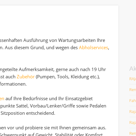
ssenhaften Ausführung von Wartungsarbeiten Ihre
ken. Aus diesem Grund, und wegen des
Abholservices
,
Ak
 ungeteilte Aufmerksamkeit, gerne auch nach 19 Uhr
sst auch
Zubehör
(Pumpen, Tools, Kleidung etc.),
RAJ
formationen.
Ren
en
auf Ihre Bedürfnisse und Ihr Einsatzgebiet
Fah
tpunkte Sattel, Vorbau/Lenker/Griffe sowie Pedalen
Raj
Sitzposition entscheidend.
Raj
onen vor und probiere sie mit Ihnen gemeinsam aus.
Ren
n Schwerpunkt auf Gewicht, Stabilität oder Komfort