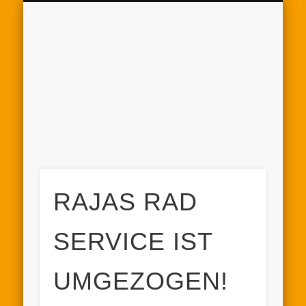
KONTAKT & ÖFFNUNGSZEITEN
FIRMENSERVICE
AKTUELLES
VERKAUF
SERVICE
PREISE
HOME
S
RAJAS RAD
SERVICE IST
UMGEZOGEN!