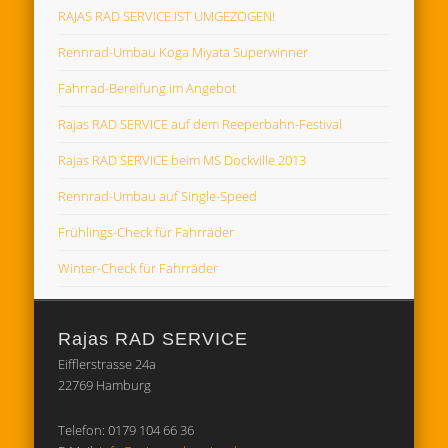
RAJAS RAD SERVICE IST UMGEZOGEN!
Rennrad-Umbau Koga Miyata Superwinner
Fahrrad-Bereifung im Angebot
Rajas RAD SERVICE auf dem Reeperbahn-Festival
Rajas RAD SERVICE beim MS Dockville 2013
Rennrad-Umbau auf Single-Speed
Frühlings-Check für Fahrräder
Winter-Check für Fahrräder
Rajas RAD SERVICE
Eifflerstrasse 24a
22769 Hamburg
Telefon: 0179 104 66 36